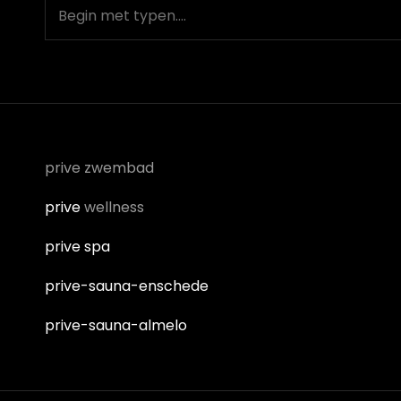
Zoeken
naar:
prive zwembad
prive
wellness
prive spa
prive-sauna-enschede
prive-sauna-almelo